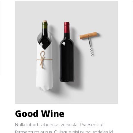
Good Wine
Nulla lobortis rhoncus vehicula. Praesent ut
fermentum purus. Quisque nisi nunc, sodales id