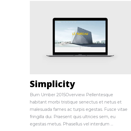
Simplicity
Burn Umber 2015Overview Pellentesque
habitant morbi tristique senectus et netus et
malesuada fames ac turpis egestas. Fusce vitae
fringilla dui. Praesent quis ultricies sem, eu
egestas metus. Phasellus vel interdum ...