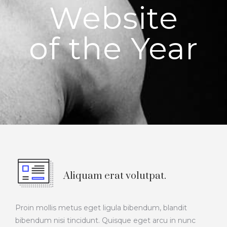
Website
of the Year
Aliquam erat volutpat.
Proin mollis metus eget ligula bibendum, blandit
bibendum nisi tincidunt. Quisque eget arcu in nunc