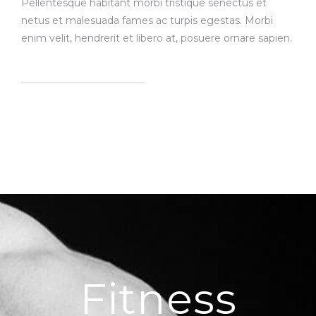
Pellentesque habitant morbi tristique senectus et
netus et malesuada fames ac turpis egestas. Morbi
enim velit, hendrerit et libero at, posuere ornare sapien.
Fitness